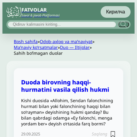
FATVOLAR
Кирилча
Savol & Javob Platformasi
Bosh sahifa
»
Odob-axloq va maʼnaviyat
»
Maʼnaviy koʻrsatmalar
»
Duo — Iltijolar
»
Sahih boʻlmagan duolar
Duoda birovning haqqi-
hurmatini vasila qilish hukmi
Kishi duosida «Allohim, Sendan falonchining
hurmati bilan yoki falonchining haqqi bilan
so‘rayman» deyishining hukmi qanday? Bu
bilan qabrdagi odamga «Ey falonchi, menga
yordam ber» deyish o‘rtasida farq bormi?
Saqlang
29.09.2025