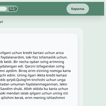
Кирилча
ari
‘lgani uchun kredit kartasi uchun ariza
foydalanardim, toki foiz to‘lamaslik uchun.
 olib keldi. Bir necha oydan so‘ng erimning
oydalangan edi. Qarzni to‘lagandan so‘ng
ni aytdim. Biroq erim o‘zining nomiga karta
i edim. Uning ilgari ikkita kredit kartasi
qotib qo‘ydi.Qulogʻim tinchishi uchun unga
n kartadan umuman foydalanmaganman, lekin
. Savolim shuki, Alloh oldida bu karta uchun
oki mendan talab qilgani uchun uning oʻzi
 qilishim kerak, erim mening ishlashimni