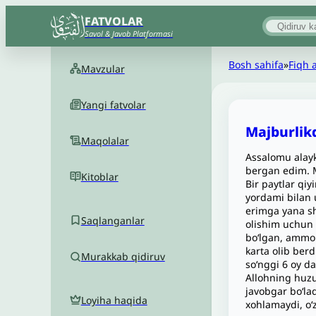
FATVOLAR
Savol & Javob Platformasi
Bosh sahifa
»
Fiqh 
Mavzular
Yangi fatvolar
Majburlikd
Maqolalar
Assalomu alayk
bergan edim. M
Kitoblar
Bir paytlar qiy
yordami bilan 
erimga yana sh
Saqlanganlar
olishim uchun 
bo‘lgan, ammo 
karta olib ber
Murakkab qidiruv
so‘nggi 6 oy da
Allohning huz
javobgar boʻla
Loyiha haqida
xohlamaydi, o‘z