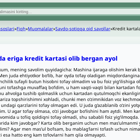
asoslari
»
Fiqh
»
Muomalalar
»
Savdo-sotiqqa oid savollar
»
Kredit kartal
a eriga kredit kartasi olib bergan ayol
um, mening savolim quyidagicha: Mashina ijaraga olishim kerak bo
en juda ehtiyotkor bo‘lib, har oyda to‘lay oladigan miqdordangina 
inchilik tufayli butun hisobni to‘lay olmadim va bu foiz yig‘ilishiga
uni to‘lashga muvaffaq bo‘ldim, u ham vaqti-vaqti bilan kartadan f
u ahvolga tushib qolmaslik uchun kartadan qutulmoqchi ekanligim
ariza topshirishimni xohladi, chunki men o‘zimnikidan voz kechmoqch
undagi qarzlarini to‘lay olmagan edi. U juda g’azablanib o‘zini yo‘
dim. U agar to‘lay olmasa, o‘zi javobgar bo‘lishini ham aytdi. Me
vomida u to‘liq qoldiqni to‘lay olmadi, shu sababli foiz yig‘ilmoqda
urida kim javobgar? Karta olib berganim uchun men mas’ulmanmi y
dimi? Agar men mas’ul bo‘lsam, bu mablag‘larni to‘lash uchun nima
i esa hatto eng kam to‘lovlarni ham qila olmayapti.