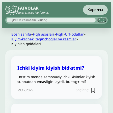
FATVOLAR
Кирилча
Savol & Javob Platformasi
Bosh sahifa
»
Fiqh asoslari
»
Fiqh
»
Urf-odatlar
»
Kiyim-kechak, taqinchoqlar va rasmlar
»
Kiyinish qoidalari
Ichki kiyim kiyish bid’atmi?
Do‘stim menga zamonaviy ichki kiyimlar kiyish
sunnatdan emasligini aytdi, bu to‘g‘rimi?
Saqlang
29.12.2025