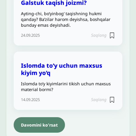
Galstuk taqish joizmi?
Ayting-chi, bo‘yinbog‘ taqishning hukmi
qanday? Ba’zilar harom deyishsa, boshqalar
bunday emas deyishadi.
Saqlang
24.09.2025
Islomda to‘y uchun maxsus
kiyim yo‘q
Islomda to‘y kiyimlarini tikish uchun maxsus
material bormi?
Saqlang
14.09.2025
Davomini ko'rsat