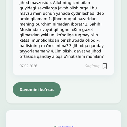
jihod mavzusidir. Allohning izni bilan
quyidagi savollarga javob olish orqali bu
mavzu men uchun yanada oydinlashadi deb
umid qilaman: 1. Jihod nuqtai nazaridan
mening burchim nimadan iborat? 2. Sahihi
Muslimda rivoyat qilingan: «Kim g‘azot
qilmasdan yoki uni ko‘ngliga tugmay o‘lib
ketsa, munofiqlikdan bir shu’bada o‘libdi»,
hadisining ma’nosi nima? 3. Jihodga qanday
tayyorlanaman? 4. Ilm olish, da’vat va jihod
o‘rtasida qanday aloqa o‘rnatishim mumkin?
Saqlang
07.02.2026
Davomini ko'rsat