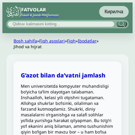
FATVOLAR
Кирилча
Savol & Javob Platformasi
Bosh sahifa
»
Fiqh asoslari
»
Fiqh
»
Ibodatlar
»
Jihod va hijrat
G‘azot bilan da’vatni jamlash
Men universitetda kompyuter muhandisligi
bo‘yicha ta’lim olayotgan talabaman.
Inshaalloh, kelasi yili o‘qishni tugataman.
Allohga shukrlar bo‘lsinki, oilaliman va
farzand kutmoqdamiz. Shukrki, diniy
masalalarni o‘rganishga va salafi solihlar
yo‘lida yurishga harakat qilyapman. Bu to‘g‘ri
yo‘l ekanini aniq bilaman, ammo tushunishim
qiyin bo‘lgan bir mavzu bor – u ham boʻlsa