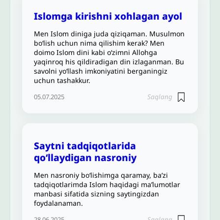
Islomga kirishni xohlagan ayol
Men Islom diniga juda qiziqaman. Musulmon
bo‘lish uchun nima qilishim kerak? Men
doimo Islom dini kabi o‘zimni Allohga
yaqinroq his qildiradigan din izlaganman. Bu
savolni yo‘llash imkoniyatini berganingiz
uchun tashakkur.
Saqlang
05.07.2025
Saytni tadqiqotlarida
qo‘llaydigan nasroniy
Men nasroniy bo‘lishimga qaramay, ba’zi
tadqiqotlarimda Islom haqidagi ma’lumotlar
manbasi sifatida sizning saytingizdan
foydalanaman.
Saqlang
28.06.2025