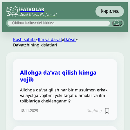
FATVOLAR
Кирилча
Savol & Javob Platformasi
Bosh sahifa
»
Ilm va daʼvat
»
Daʼvat
»
Daʼvatchining xislatlari
Allohga da’vat qilish kimga
vojib
Allohga da’vat qilish har bir musulmon erkak
va ayolga vojibmi yoki faqat ulamolar va ilm
toliblariga cheklanganmi?
Saqlang
18.11.2025