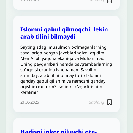
Islomni qabul qilmoqchi, lekin
arab tilini bilmaydi
Saytingizdagi musulmon bo‘lmaganlarning
savollariga bergan javoblaringizni o‘qidim.
Men Alloh yagona ekaniga va Muhammad
Uning payg‘ambari hamda payg‘ambarlarning
so‘nggisi ekaniga ishonaman. Savolim
shunday: arab tilini bilmay turib Islomni
qanday qabul qilishim va namozni qanday
o‘qishim mumkin? Ismimni o‘zgartirishim
kerakmi?
Saqlang
21.06.2025
Hadisni inkor qiluvchi ota-