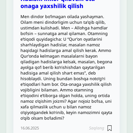
onaga yaxshilik qilish
Men dindor boʻlmagan oilada yashayman.
Oilam meni dindorligim uchun taʼqib qilib,
ustimdan kulishadi. Men – Allohga hamdlar
boʻlsin – sunnatga amal qilaman. Otamning
eʼtiqodi quyidagicha: U “Qurʼon oyatlarini
sharhlaydigan hadislar, masalan namoz
haqidagi hadislarga amal qilish kerak. Ammo
Qurʼonda kelmagan masalalarni bayon
qiladigan hadislarga kelsak, masalan, begona
ayolga qoʻl berib koʻrishishdan qaytarilgan
hadisiga amal qilish shart emas”, deb
hisoblaydi. Uning bundan boshqa notoʻgʻri
eʼtiqodlari ham bor. Ota-onaga yaxshilik qilish
vojibligini bilaman. Ammo otamning
eʼtiqodini eʼtiborga olgan holda, uning ortida
namoz oʻqishim joizmi? Agar nojoiz boʻlsa, uni
xafa qilmaslik uchun u bilan namoz
oʻqiyotgandek koʻrinib, keyin namozimni qayta
oʻqib olsam boʻladimi?
Saqlang
16.06.2025