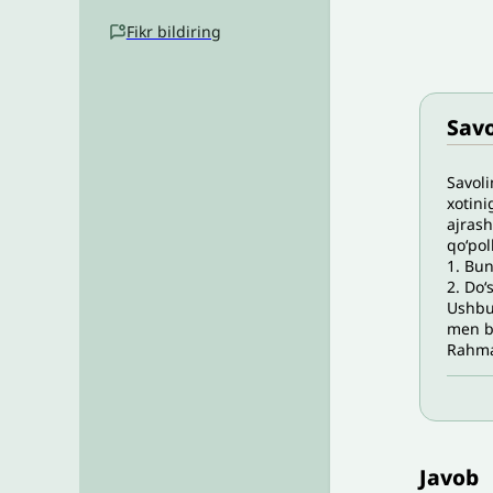
Fikr bildiring
Savo
Savoli
xotini
ajrash
qo‘pol
1. Bun
2. Do‘
Ushbu 
men bu
Rahma
Javob