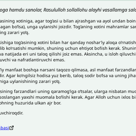
loga hamdu sanolar, Rasululloh sollallohu alayhi vasallamga sala
asining xotiniga, agar tog‘asi u bilan ajrashgan va ayol undan boin ta
gagan boʻlsa), unga uylanishi joizdir. Tog‘aning xotini mahramlar 
ng zarari yo‘q.
kishiga tog‘asining xotini bilan har qanday noshar’iy aloqa o‘rnati
ilib ko‘rsatishi mumkin, shuning uchun ehtiyot bo‘lish kerak. Shuni
va natijada eri uni taloq qilishi joiz emas. Aksincha, u isloh qiluvchi
luvchi va nafratlantiruvchi emas.
’iy manfaat boshqa narsani taqozo qilmasa, asl manfaat farzandlarn
ir. Agar ko‘ngilsiz hodisa yuz berib, taloq sodir bo‘lsa va uning ji
niga uylanishining zarari yo‘q.
sining farzandlari uning qaramog‘iga o‘tsalar, ularga nisbatan muoma
oslangan yaxshi muomala bo‘lishi kerak. Agar Alloh uchun ixlos bila
ohning huzurida ulkan ajr bor.
uvchiroqdir.
nbasi