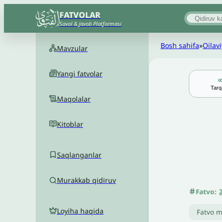
FATVOLAR
Savol & Javob Platformasi
Bosh sahifa
»
Oilav
Mavzular
Yangi fatvolar
Tarq
Maqolalar
Kitoblar
Saqlanganlar
Murakkab qidiruv
Fatvo:
Loyiha haqida
Fatvo m