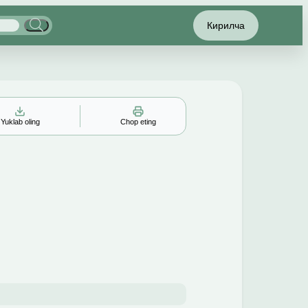
Кирилча
Yuklab oling
Chop eting
▲
▼
╳