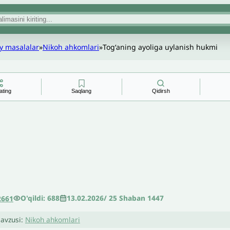
iy masalalar
»
Nikoh ahkomlari
»
Togʻaning ayoliga uylanish hukmi
ating
Saqlang
Qidirsh
O'qildi: 688
13.02.2026
/
25 Shaban 1447
2661
avzusi:
Nikoh ahkomlari