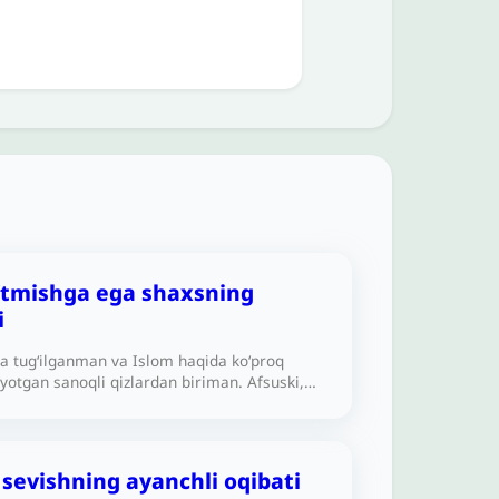
tmishga ega shaxsning
i
 tug‘ilganman va Islom haqida ko‘proq
layotgan sanoqli qizlardan biriman. Afsuski,
o‘rganishga urinsam-da, dinimiz haqida hali
 bilmayman. Men 19 yoshdaman va bir
lmon yigit menga sovchi qo‘ydi.
dan keyin uning o‘tmishda boshqa qizlar
 sevishning ayanchli oqibati
atlari bo‘lganini va benikoh jinsiy aloqalari