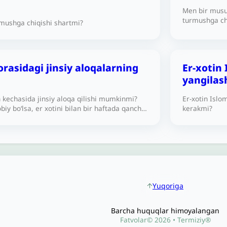
bo‘lganini an
Men bir musu
katta gunoh 
turmushga ch
rmushga chiqishi shartmi?
turmushga ch
o‘rtasidagi n
qilishim kera
bilaman. Bu 
odamga turmu
chekyapman. 
oilam esa «ke
munosabatda 
haqda sizning
orasidagi jinsiy aloqalarning
Er-xotin
chunki u men
odamga turmu
haqida Qur’o
yangilas
h kechasida jinsiy aloqa qilishi mumkinmi?
Er-xotin Islo
biy bo‘lsa, er xotini bilan bir haftada qancha
kerakmi?
aloqada bo‘lishi mumkin, bir martami yo
kamroqmi? Iltimos, so‘ramoqchi bo‘lgan
alash uchun boshqa so‘z topa olmadim.
Yuqoriga
Barcha huquqlar himoyalangan
Fatvolar© 2026 • Termiziy®