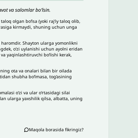
vot va salomlar bo‘lsin.
loq olgan bo‘lsa (yoki rajʻiy taloq olib,
sarasiga kirmaydi, shuning uchun unga
sh haromdir. Shayton ularga yomonlikni
ngdek, o‘zi uylanishi uchun ayolni eridan
 va yaqinlashtiruvchi bo‘lishi kerak,
ing ota va onalari bilan bir oilada
hatidan shubha bo‘lmasa, tog‘asining
lasi o‘zi va ular o‘rtasidagi silai
n ularga yaxshilik qilsa, albatta, uning
Maqola borasida fikringiz?