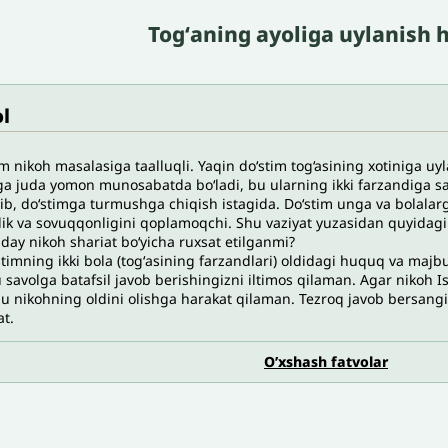
Togʻaning ayoliga uylanish
l
m nikoh masalasiga taalluqli. Yaqin do‘stim tog‘asining xotiniga uy
ga juda yomon munosabatda bo‘ladi, bu ularning ikki farzandiga sal
ib, do‘stimga turmushga chiqish istagida. Do‘stim unga va bolalar
lik va sovuqqonligini qoplamoqchi. Shu vaziyat yuzasidan quyidagi
day nikoh shariat bo‘yicha ruxsat etilganmi?
stimning ikki bola (togʻasining farzandlari) oldidagi huquq va majb
savolga batafsil javob berishingizni iltimos qilaman. Agar nikoh Is
 nikohning oldini olishga harakat qilaman. Tezroq javob bersangiz
t.
O’xshash fatvolar