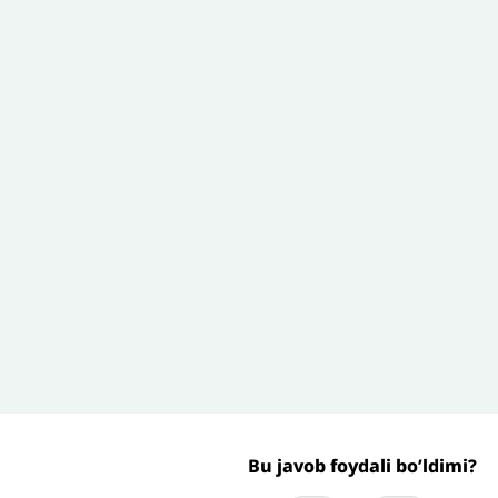
zoh sababi
*
Email
*
’liq izohingiz
Jo'nating
Bu javob foydali bo’ldimi?