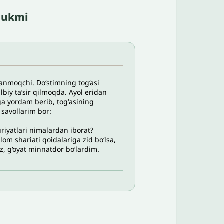
 hukmi
lanmoqchi. Do‘stimning tog‘asi
biy ta’sir qilmoqda. Ayol eridan
ga yordam berib, togʻasining
 savollarim bor:
uriyatlari nimalardan iborat?
lom shariati qoidalariga zid bo‘lsa,
, g‘oyat minnatdor bo‘lardim.