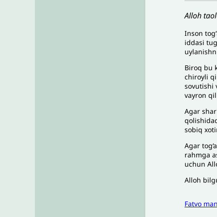
Alloh tao
Inson togʻ
iddasi tu
uylanishni
Biroq bu 
chiroyli q
sovutishi 
vayron qi
Agar shar
qolishidad
sobiq xoti
Agar tog‘a
rahmga as
uchun All
Alloh bilg
Fatvo ma