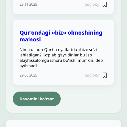
Saqlang
23.11.2025
Qur’ondagi «biz» olmoshining
ma’nosi
Nima uchun Qur’on oyatlarida «biz» so‘zi
ishlatilgan? Ko‘plab g‘ayridinlar bu Iso
alayhissalomga ishora bo‘lishi mumkin, deb
aytishadi.
Saqlang
29.06.2025
Davomini ko'rsat