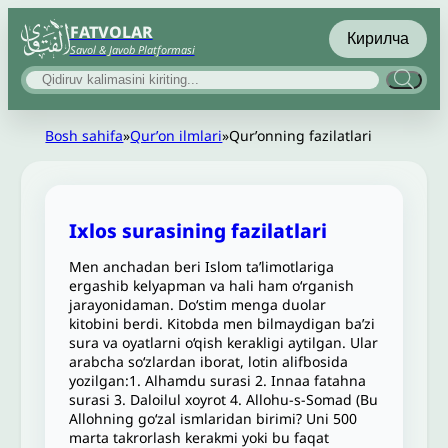
FATVOLAR
Кирилча
Savol & Javob Platformasi
Bosh sahifa
»
Qurʼon ilmlari
»
Qurʼonning fazilatlari
Ixlos surasining fazilatlari
Men anchadan beri Islom ta’limotlariga
ergashib kelyapman va hali ham o‘rganish
jarayonidaman. Do‘stim menga duolar
kitobini berdi. Kitobda men bilmaydigan ba’zi
sura va oyatlarni o‘qish kerakligi aytilgan. Ular
arabcha so‘zlardan iborat, lotin alifbosida
yozilgan:1. Alhamdu surasi 2. Innaa fatahna
surasi 3. Daloilul xoyrot 4. Allohu-s-Somad (Bu
Allohning go‘zal ismlaridan birimi? Uni 500
marta takrorlash kerakmi yoki bu faqat