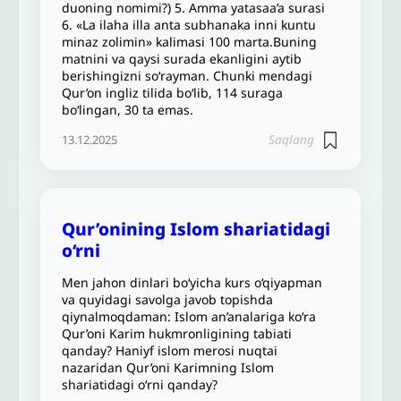
duoning nomimi?) 5. Amma yatasaa’a surasi
6. «La ilaha illa anta subhanaka inni kuntu
minaz zolimin» kalimasi 100 marta.Buning
matnini va qaysi surada ekanligini aytib
berishingizni so‘rayman. Chunki mendagi
Qur’on ingliz tilida bo‘lib, 114 suraga
bo‘lingan, 30 ta emas.
Saqlang
13.12.2025
Qur’onining Islom shariatidagi
o‘rni
Men jahon dinlari bo‘yicha kurs o‘qiyapman
va quyidagi savolga javob topishda
qiynalmoqdaman: Islom an’analariga ko‘ra
Qur’oni Karim hukmronligining tabiati
qanday? Haniyf islom merosi nuqtai
nazaridan Qur’oni Karimning Islom
shariatidagi o‘rni qanday?